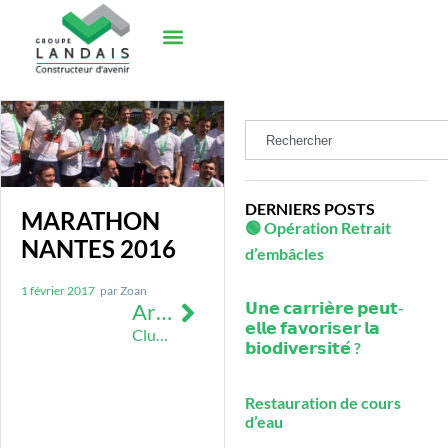
DERNIERS POSTS
MARATHON
🟢 Opération Retrait
NANTES 2016
d’embâcles
1 février 2017
par
Zoan
Article suivant
𝗨𝗻𝗲 𝗰𝗮𝗿𝗿𝗶𝗲̀𝗿𝗲 𝗽𝗲𝘂𝘁-
𝗲𝗹𝗹𝗲 𝗳𝗮𝘃𝗼𝗿𝗶𝘀𝗲𝗿 𝗹𝗮
Club RSE
𝗯𝗶𝗼𝗱𝗶𝘃𝗲𝗿𝘀𝗶𝘁𝗲́ ?
Restauration de cours
d’eau