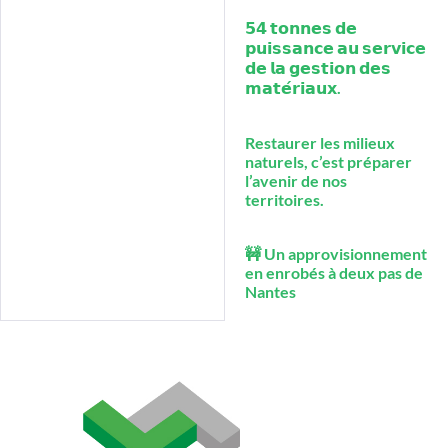
𝟱𝟰 𝘁𝗼𝗻𝗻𝗲𝘀 𝗱𝗲
𝗽𝘂𝗶𝘀𝘀𝗮𝗻𝗰𝗲 𝗮𝘂 𝘀𝗲𝗿𝘃𝗶𝗰𝗲
𝗱𝗲 𝗹𝗮 𝗴𝗲𝘀𝘁𝗶𝗼𝗻 𝗱𝗲𝘀
𝗺𝗮𝘁𝗲́𝗿𝗶𝗮𝘂𝘅.
Restaurer les milieux
naturels, c’est préparer
l’avenir de nos
territoires.
🚧 Un approvisionnement
en enrobés à deux pas de
Nantes