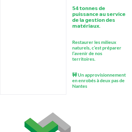
𝟱𝟰 𝘁𝗼𝗻𝗻𝗲𝘀 𝗱𝗲
𝗽𝘂𝗶𝘀𝘀𝗮𝗻𝗰𝗲 𝗮𝘂 𝘀𝗲𝗿𝘃𝗶𝗰𝗲
𝗱𝗲 𝗹𝗮 𝗴𝗲𝘀𝘁𝗶𝗼𝗻 𝗱𝗲𝘀
𝗺𝗮𝘁𝗲́𝗿𝗶𝗮𝘂𝘅.
Restaurer les milieux
naturels, c’est préparer
l’avenir de nos
territoires.
🚧 Un approvisionnement
en enrobés à deux pas de
Nantes