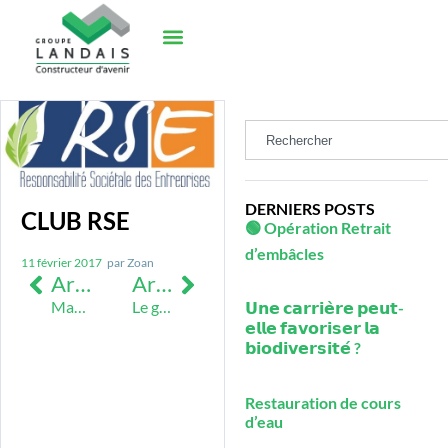
DERNIERS POSTS
CLUB RSE
🟢 Opération Retrait
d’embâcles
11 février 2017
par
Zoan
Article précédent
Article suivant
Marathon Nantes 2016
Le goupe Landais partenaire de l’Open International de Squash de Nantes
𝗨𝗻𝗲 𝗰𝗮𝗿𝗿𝗶𝗲̀𝗿𝗲 𝗽𝗲𝘂𝘁-
𝗲𝗹𝗹𝗲 𝗳𝗮𝘃𝗼𝗿𝗶𝘀𝗲𝗿 𝗹𝗮
𝗯𝗶𝗼𝗱𝗶𝘃𝗲𝗿𝘀𝗶𝘁𝗲́ ?
Restauration de cours
d’eau