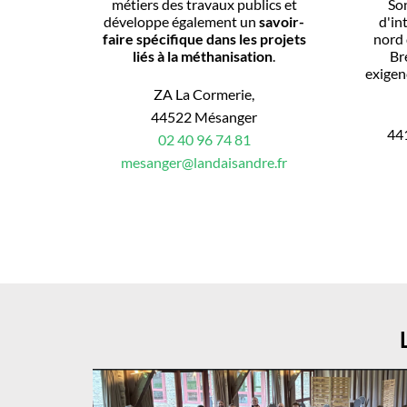
So
métiers des travaux publics et
d'in
développe également un
savoir-
nord 
faire spécifique dans les projets
Br
liés à la méthanisation
.
exigen
ZA La Cormerie,
44522 Mésanger
44
02 40 96 74 81
mesanger@landaisandre.fr