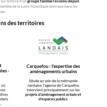
sur la force d’un
groupe familial reconnu depuis
nsemble de la Loire-Atlantique ainsi que dans les
han.
s des territoires
t
Carquefou : l’expertise des
tes -
aménagements urbains
Située au sein de la métropole
r un
nantaise, l'agence de Carquefou
ence
intervient principalement sur les
îtres
projets d'aménagement urbain et
s dans
d'espaces publics
.
,