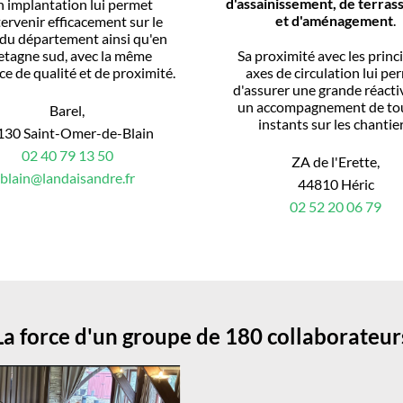
d'assainissement, de terra
n implantation lui permet
et d'aménagement
.
tervenir efficacement sur le
du département ainsi qu'en
etagne sud, avec la même
Sa proximité avec les prin
ce de qualité et de proximité.
axes de circulation lui pe
d'assurer une grande réactiv
un accompagnement de tou
Barel,
instants sur les chantier
130 Saint-Omer-de-Blain
02 40 79 13 50
ZA de l'Erette,
blain@landaisandre.fr
44810 Héric
02 52 20 06 79
La force d'un groupe de 180 collaborateur