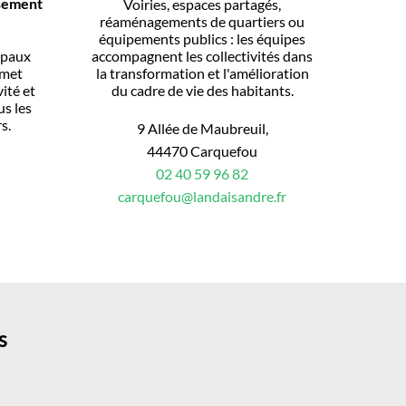
ssement
Voiries, espaces partagés,
réaménagements de quartiers ou
équipements publics : les équipes
cipaux
accompagnent les collectivités dans
rmet
la transformation et l'amélioration
ité et
du cadre de vie des habitants.
s les
s.
9 Allée de Maubreuil,
44470 Carquefou
02 40 59 96 82
carquefou@landaisandre.fr
s