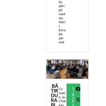
du
péri
ph
nant
ais,
Héri
c
Enro
bé
per
met
BÂ
L
Ce
TIR
I
mati
DU
R
n, au
E
RA
Chât
P
BL
L
eau