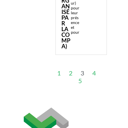
RG
ur)
AN
pour
ISÉ
leur
PA
prés
R
ence
et
LA
pour
CO
MP
A)
1
2
3
4
5