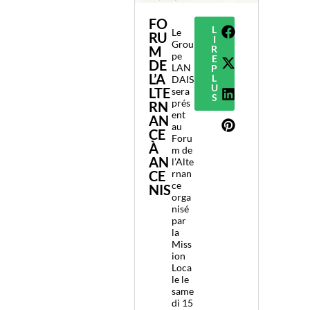
FO
L
Le
RU
I
Grou
M
R
pe
E
DE
LAN
P
L’A
L
DAIS
U
LTE
sera
S
prés
RN
ent
AN
au
CE
Foru
À
m de
AN
l’Alte
CE
rnan
ce
NIS
orga
nisé
par
la
Miss
ion
Loca
le le
same
di 15