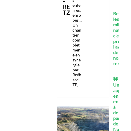
-
s
ente
RE
rrés,
TZ
Restaur
enro
les
bés…
milieux
Un
naturels
chan
tier
c’est
com
prépare
plet
l’avenir
men
de
é en
nos
syne
territoir
rgie
par
Bréh
🚧
ard
Un
TP,
approvi
en
enrobés
à
deux
pas
de
Nantes