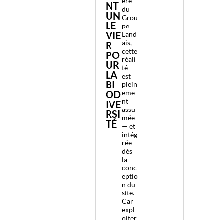
ère
NT
du
UN
Grou
LE
pe
VIE
Land
ais,
R
cette
PO
réali
UR
té
LA
est
BI
plein
OD
eme
nt
IVE
assu
RSI
mée
TÉ
— et
intég
rée
dès
la
conc
eptio
n du
site.
Car
expl
oiter