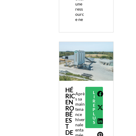
une
ress
ourc
e ne
HÉ
L
Aprè
RIC
I
s sa
EN
R
main
E
RO
tena
P
BÉ
L
nce
U
ES
hiver
S
nale
T
enta
DE
mée