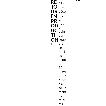
RE
à la
TO
mi-
UR
déce
EN
mbr
e,
PR
notr
OD
e
UC
usin
TI
e a
ON
rouv
ert
!
ses
port
es
depu
is le
30
janvi
er. 📍
Situé
e à
seule
ment
12
minu
tes