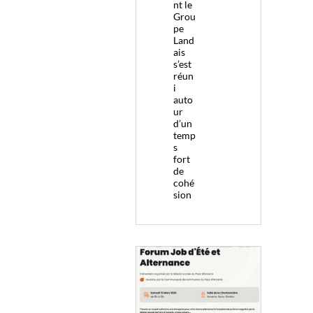
nt le
Grou
pe
Land
ais
s’est
réun
i
auto
ur
d’un
temp
s
fort
de
cohé
sion