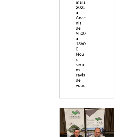
mars
2025
à
Ance
nis
de
9h00
à
13h0
0
Nou
s
sero
ns
ravis
de
vous