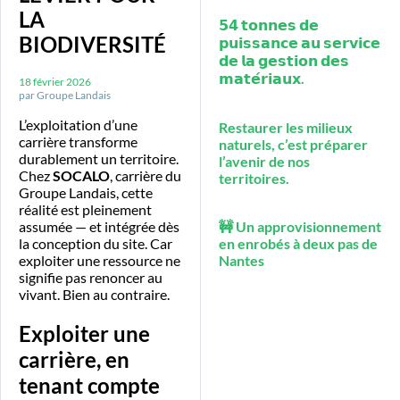
LA
𝟱𝟰 𝘁𝗼𝗻𝗻𝗲𝘀 𝗱𝗲
BIODIVERSITÉ
𝗽𝘂𝗶𝘀𝘀𝗮𝗻𝗰𝗲 𝗮𝘂 𝘀𝗲𝗿𝘃𝗶𝗰𝗲
𝗱𝗲 𝗹𝗮 𝗴𝗲𝘀𝘁𝗶𝗼𝗻 𝗱𝗲𝘀
𝗺𝗮𝘁𝗲́𝗿𝗶𝗮𝘂𝘅.
18 février 2026
par
Groupe Landais
L’exploitation d’une
Restaurer les milieux
carrière transforme
naturels, c’est préparer
durablement un territoire.
l’avenir de nos
Chez
SOCALO
, carrière du
territoires.
Groupe Landais, cette
réalité est pleinement
assumée — et intégrée dès
🚧 Un approvisionnement
la conception du site. Car
en enrobés à deux pas de
exploiter une ressource ne
Nantes
signifie pas renoncer au
vivant. Bien au contraire.
Exploiter une
carrière, en
tenant compte