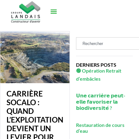
DERNIERS POSTS
🟢 Opération Retrait
d’embâcles
CARRIÈRE
𝗨𝗻𝗲 𝗰𝗮𝗿𝗿𝗶𝗲̀𝗿𝗲 𝗽𝗲𝘂𝘁-
SOCALO :
𝗲𝗹𝗹𝗲 𝗳𝗮𝘃𝗼𝗿𝗶𝘀𝗲𝗿 𝗹𝗮
𝗯𝗶𝗼𝗱𝗶𝘃𝗲𝗿𝘀𝗶𝘁𝗲́ ?
QUAND
L’EXPLOITATION
Restauration de cours
DEVIENT UN
d’eau
LEVIER POUR