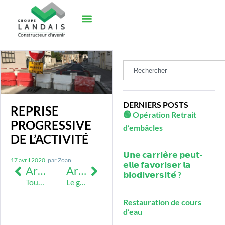
DERNIERS POSTS
REPRISE
🟢 Opération Retrait
PROGRESSIVE
d’embâcles
DE L’ACTIVITÉ
𝗨𝗻𝗲 𝗰𝗮𝗿𝗿𝗶𝗲̀𝗿𝗲 𝗽𝗲𝘂𝘁-
17 avril 2020
par
Zoan
𝗲𝗹𝗹𝗲 𝗳𝗮𝘃𝗼𝗿𝗶𝘀𝗲𝗿 𝗹𝗮
Article précédent
Article suivant
𝗯𝗶𝗼𝗱𝗶𝘃𝗲𝗿𝘀𝗶𝘁𝗲́ ?
Tournoi des partenaires du HBC Nantes
Le groupe Landais s’agrandit !
Restauration de cours
d’eau