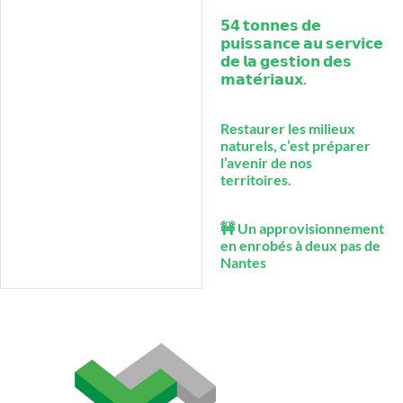
𝟱𝟰 𝘁𝗼𝗻𝗻𝗲𝘀 𝗱𝗲
𝗽𝘂𝗶𝘀𝘀𝗮𝗻𝗰𝗲 𝗮𝘂 𝘀𝗲𝗿𝘃𝗶𝗰𝗲
𝗱𝗲 𝗹𝗮 𝗴𝗲𝘀𝘁𝗶𝗼𝗻 𝗱𝗲𝘀
𝗺𝗮𝘁𝗲́𝗿𝗶𝗮𝘂𝘅.
Restaurer les milieux
naturels, c’est préparer
l’avenir de nos
territoires.
🚧 Un approvisionnement
en enrobés à deux pas de
Nantes