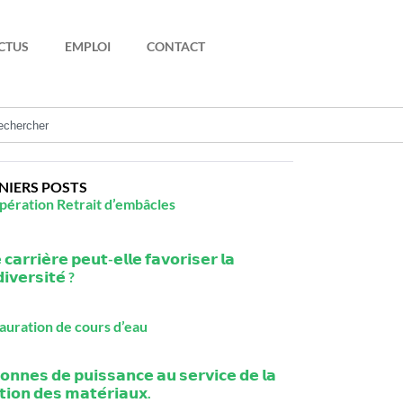
CTUS
EMPLOI
CONTACT
NIERS POSTS
pération Retrait d’embâcles
𝗰𝗮𝗿𝗿𝗶𝗲̀𝗿𝗲 𝗽𝗲𝘂𝘁-𝗲𝗹𝗹𝗲 𝗳𝗮𝘃𝗼𝗿𝗶𝘀𝗲𝗿 𝗹𝗮
𝗶𝘃𝗲𝗿𝘀𝗶𝘁𝗲́ ?
auration de cours d’eau
𝗼𝗻𝗻𝗲𝘀 𝗱𝗲 𝗽𝘂𝗶𝘀𝘀𝗮𝗻𝗰𝗲 𝗮𝘂 𝘀𝗲𝗿𝘃𝗶𝗰𝗲 𝗱𝗲 𝗹𝗮
𝘁𝗶𝗼𝗻 𝗱𝗲𝘀 𝗺𝗮𝘁𝗲́𝗿𝗶𝗮𝘂𝘅.