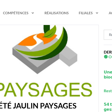
COMPÉTENCES
RÉALISATIONS
FILIALES
A
DER
🟢 O
𝗨𝗻𝗲 
𝗯𝗶𝗼
Rest
IÉTÉ JAULIN PAYSAGES
𝟱𝟰 
𝗴𝗲𝘀