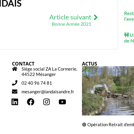
NDAIS
Rest
Article suivant
l’ave
Bonne Année 2021
🚧 U
de N
CONTACT
ACTUS
Siège social ZA La Cormerie,
44522 Mésanger
02 40 96 74 81
mesanger@landaisandre.fr
🟢 Opération Retrait d’em