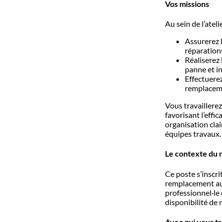
Vos missions
Au sein de l’atelie
Assurerez l
réparation
Réaliserez 
panne et i
Effectuerez
remplaceme
Vous travaillere
favorisant l’effic
organisation clai
équipes travaux
Le contexte du
Ce poste s’inscri
remplacement au 
professionnel·le
disponibilité de 
Avec qui vous tr