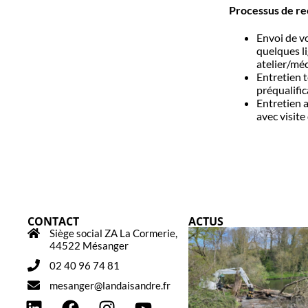
Processus de r
Envoi de v
quelques l
atelier/mé
Entretien 
préqualific
Entretien a
avec visite 
CONTACT
ACTUS
Siège social ZA La Cormerie,
44522 Mésanger
02 40 96 74 81
mesanger@landaisandre.fr