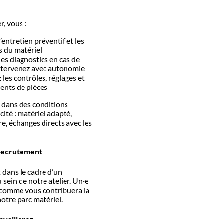
r, vous :
’entretien préventif et les
s du matériel
les diagnostics en cas de
ntervenez avec autonomie
 les contrôles, réglages et
nts de pièces
z dans des conditions
acité : matériel adapté,
re, échanges directs avec les
.
 recrutement
t dans le cadre d’un
sein de notre atelier. Un·e
 comme vous contribuera la
notre parc matériel.
availlerez