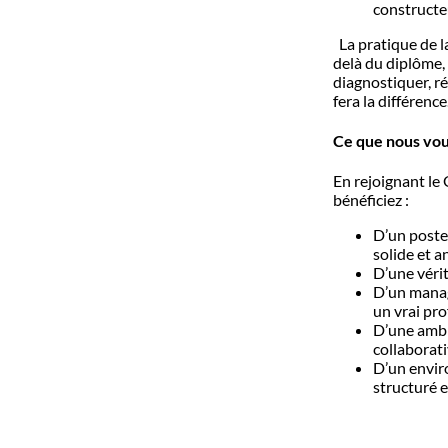
constructe
La pratique de l
delà du diplôme, 
diagnostiquer, r
fera la différenc
Ce que nous vou
En rejoignant le
bénéficiez :
D’un poste 
solide et 
D’une véri
D’un manag
un vrai pr
D’une ambi
collaborat
D’un envir
structuré 