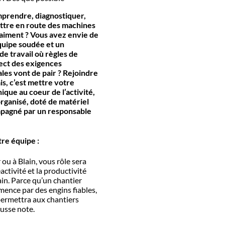
prendre, diagnostiquer,
ttre en route des machines
aiment ?
Vous avez envie de
quipe soudée et un
e travail où règles de
pect des exigences
es vont de pair ?
Rejoindre
s, c’est mettre votre
que au coeur de l’activité,
organisé, doté de matériel
pagné par un responsable
tre équipe :
ou à Blain, vous rôle sera
activité et la productivité
ain. Parce qu’un chantier
nce par des engins fiables,
permettra aux chantiers
ausse note.