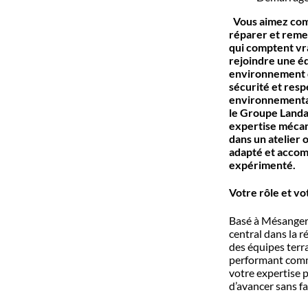
Vous aimez com
réparer et reme
qui comptent vr
rejoindre une é
environnement d
sécurité et res
environnemental
le Groupe Landai
expertise mécani
dans un atelier 
adapté et accom
expérimenté.
Votre rôle et vo
Basé à Mésanger 
central dans la ré
des équipes terr
performant comme
votre expertise 
d’avancer sans f