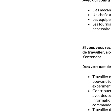
Des mécani
Un chef d’a
Les équipe
Les fournis
nécessaire
Si vous vous re
de travailler, al
s’entendre
Dans votre quotidie
Travailler 
pouvant éc
expérimen
Contribuer 
avec des ou
informatiq
commandes 
Travailler 