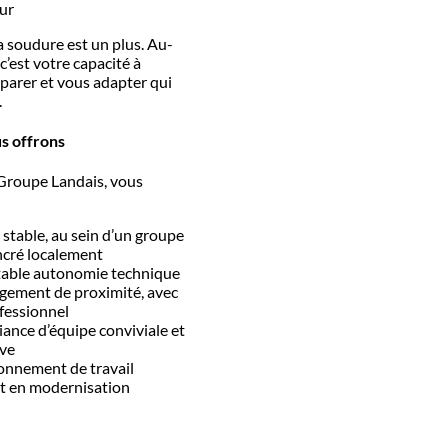
ur
a soudure est un plus. Au-
c’est votre capacité à
éparer et vous adapter qui
e.
s offrons
 Groupe Landais, vous
stable, au sein d’un groupe
ancré localement
table autonomie technique
ement de proximité, avec
ofessionnel
ance d’équipe conviviale et
ive
onnement de travail
et en modernisation