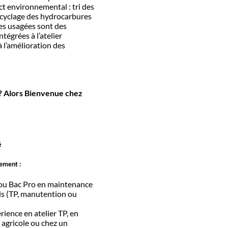
ct environnemental : tri des
ecyclage des hydrocarbures
ces usagées sont des
ntégrées à l’atelier
à l’amélioration des
 ? Alors Bienvenue chez
é
ement :
ou Bac Pro en maintenance
ls (TP, manutention ou
ience en atelier TP, en
agricole ou chez un