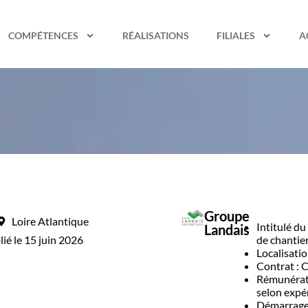
COMPÉTENCES
RÉALISATIONS
FILIALES
A
Groupe
Loire Atlantique
Intitulé du
Landais
lié le 15 juin 2026
de chantie
Localisati
Contrat : 
Rémunérati
selon expé
Démarrage 