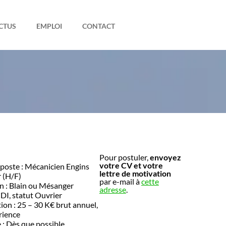
CTUS
EMPLOI
CONTACT
Pour postuler,
envoyez
votre CV et votre
 poste : Mécanicien Engins
lettre de motivation
r (H/F)
par e-mail à
cette
on : Blain ou Mésanger
adresse
.
CDI, statut Ouvrier
on : 25 – 30 K€ brut annuel,
rience
: Dès que possible